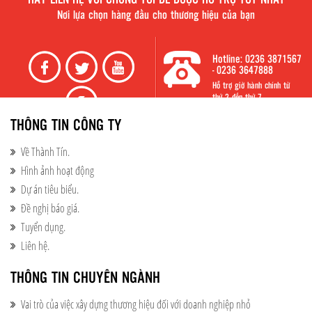
HÃY LIÊN HỆ VỚI CHÚNG TÔI ĐỂ ĐƯỢC HỖ TRỢ TỐT NHẤT
Nơi lựa chọn hàng đầu cho thương hiệu của bạn
Hotline: 0236 3871567
- 0236 3647888
Hỗ trợ giờ hành chính từ
thứ 2 đến thứ 7
THÔNG TIN CÔNG TY
Về Thành Tín.
Hình ảnh hoạt động​
Dự án tiêu biểu.​
Đề nghị báo giá.
Tuyển dụng.
Liên hệ.
THÔNG TIN CHUYÊN NGÀNH
Vai trò của việc xây dựng thương hiệu đối với doanh nghiệp nhỏ