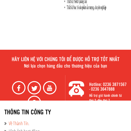
HÃY LIÊN HỆ VỚI CHÚNG TÔI ĐỂ ĐƯỢC HỖ TRỢ TỐT NHẤT
Nơi lựa chọn hàng đầu cho thương hiệu của bạn
Hotline: 0236 3871567
- 0236 3647888
Hỗ trợ giờ hành chính từ
thứ 2 đến thứ 7
THÔNG TIN CÔNG TY
Về Thành Tín.