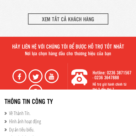
XEM TẤT CẢ KHÁCH HÀNG
HÃY LIÊN HỆ VỚI CHÚNG TÔI ĐỂ ĐƯỢC HỖ TRỢ TỐT NHẤT
Nơi lựa chọn hàng đầu cho thương hiệu của bạn
Hotline: 0236 3871567
- 0236 3647888
Hỗ trợ giờ hành chính từ
thứ 2 đến thứ 7
THÔNG TIN CÔNG TY
Về Thành Tín.
Hình ảnh hoạt động​
Dự án tiêu biểu.​