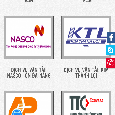
VÂN
TRẦN
EXPRESS
TÍN THÀNH
DỊCH VỤ VẬN TẢI:
DỊCH VỤ VẬN TẢI: KIM
NASCO - CN ĐÀ NẴNG
THÀNH LỢI
KERRY