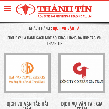
KHÁCH HÀNG :
DỊCH VỤ VẬN TẢI
DƯỚI ĐÂY LÀ DANH SÁCH MỘT SỐ KHÁCH HÀNG ĐÃ HỢP TÁC VỚI
THANH TIN
NASCO - CN ĐÀ
KIM THÀNH LỢI
NẴNG
DỊCH VỤ VẬN TẢI: HẢI
DỊCH VỤ VẬN TẢI: GIA