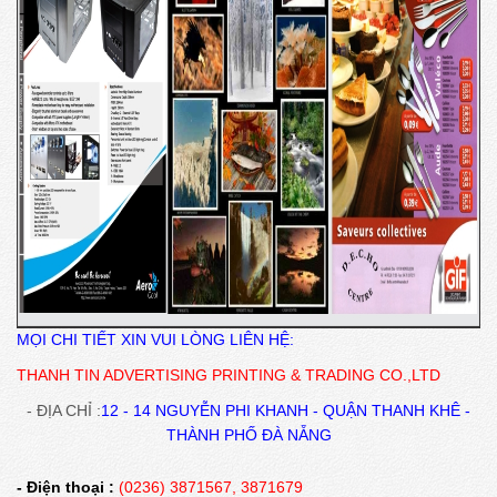
MỌI CHI TIẾT XIN VUI LÒNG LIÊN HỆ:
THANH TIN ADVERTISING PRINTING & TRADING CO.,LTD
- ĐỊA CHỈ :
12 - 14 NGUYỄN PHI KHANH - QUẬN THANH KHÊ -
THÀNH PHỐ ĐÀ NẴNG
- Điện thoại :
(0236) 3871567, 3871679