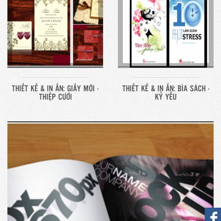
THIẾT KẾ & IN ẤN: GIẤY MỜI -
THIẾT KẾ & IN ẤN: BÌA SÁCH -
THIỆP CƯỚI
KỶ YẾU