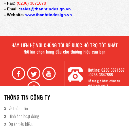
- Fax:
(0236) 3871678
- Email :
sales@thanhtindesign.vn
- Website:
www.thanhtindesign.vn
HÃY LIÊN HỆ VỚI CHÚNG TÔI ĐỂ ĐƯỢC HỖ TRỢ TỐT NHẤT
Nơi lựa chọn hàng đầu cho thương hiệu của bạn
Hotline: 0236 3871567
- 0236 3647888
Hỗ trợ giờ hành chính từ
thứ 2 đến thứ 7
THÔNG TIN CÔNG TY
Về Thành Tín.
Hình ảnh hoạt động​
Dự án tiêu biểu.​