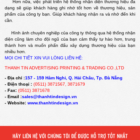
Hơn nữa, việc phát triển hệ thống nhận diện thương hiệu đa
dạng sẽ giúp khách hàng ghi nhớ tốt hơn về thương hiệu, sản
phẩm của công ty bạn. Giúp khách hàng nhận ra và nhớ đến khi
cần.
Hình ảnh chuyên nghiệp của công ty thông qua hệ thống nhận
diện cũng làm cho đội ngũ của bạn cảm thấy tự hào hơn, trung
thành hơn và muốn phấn đấu xây dựng thương hiệu của bạn
nhiều hơn.
MỌI CHI TIẾT XIN VUI LÒNG LIÊN HỆ:
THANH TIN ADVERTISING PRINTING & TRADING CO.,LTD
- Địa chỉ :
157 - 159 Hàm Nghi, Q. Hải Châu, Tp. Đà Nẵng
- Điện thoại :
(0511) 3871567, 3871679
- Fax:
(0511) 3871678
- Email :
sales@thanhtindesign.vn
- Website:
www.thanhtindesign.vn
HÃY LIÊN HỆ VỚI CHÚNG TÔI ĐỂ ĐƯỢC HỖ TRỢ TỐT NHẤT