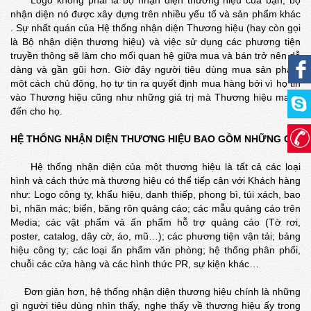
Logo không phải là bộ nhận diện thương hiệu của bạn, bộ
nhận diện nó được xây dựng trên nhiều yếu tố và sản phẩm khác
. Sự nhất quán của Hệ thống nhận diện Thương hiệu (hay còn gọi
là Bộ nhận diện thương hiệu) và việc sử dụng các phương tiện
truyền thông sẽ làm cho mối quan hệ giữa mua và bán trở nên dễ
dàng và gần gũi hơn. Giờ đây người tiêu dùng mua sản phẩm
một cách chủ động, họ tự tin ra quyết định mua hàng bởi vì họ tin
vào Thương hiệu cũng như những giá trị mà Thương hiệu mang
đến cho họ.
HỆ THỐNG NHẬN DIỆN THƯƠNG HIỆU BAO GỒM NHỮNG GÌ?
Hệ thống nhận diện của một thương hiệu là tất cả các loại
hình và cách thức mà thương hiệu có thể tiếp cận với Khách hàng
như: Logo công ty, khẩu hiệu, danh thiếp, phong bì, túi xách, bao
bì, nhãn mác; biển, băng rôn quảng cáo; các mẫu quảng cáo trên
Media; các vật phẩm và ấn phẩm hỗ trợ quảng cáo (Tờ rơi,
poster, catalog, dây cờ, áo, mũ…); các phương tiện vận tải; bảng
hiệu công ty; các loại ấn phẩm văn phòng; hệ thống phân phối,
chuỗi các cửa hàng và các hình thức PR, sự kiện khác…
Đơn giản hơn, hệ thống nhận diện thương hiệu chính là những
gì người tiêu dùng nhìn thấy, nghe thấy về thương hiệu ấy trong